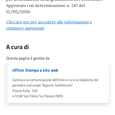
n
Approvato con determinazione n. 247 del
l
12/05/2026.
i
n
Cliccare qui per accedere alle informazioni e
e
rimanere aggiornati
Sportello
A cura di
telematico
SUE
Questa pagina è gestita da
Tutti
Ufficio Stampa e sito web
gli
argomenti...
Gestisce la comunicazione dell'Ente e cura la redazione del
periodico comunale "Appunti Sanfeliciani"
Piazza Italia, 100
41038
San Felice Sul Panaro (MO)
Seguici
su