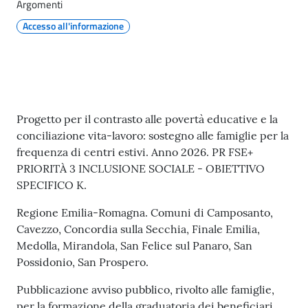
l
Argomenti
i
Accesso all'informazione
c
i
a
n
i
Contenuto
Progetto per il contrasto alle povertà educative e la
conciliazione vita-lavoro: sostegno alle famiglie per la
C
frequenza di centri estivi. Anno 2026. PR FSE+
o
PRIORITÀ 3 INCLUSIONE SOCIALE - OBIETTIVO
n
SPECIFICO K.
s
i
Regione Emilia-Romagna. Comuni di Camposanto,
g
Cavezzo, Concordia sulla Secchia, Finale Emilia,
l
Medolla, Mirandola, San Felice sul Panaro, San
i
Possidonio, San Prospero.
o
Pubblicazione avviso pubblico, rivolto alle famiglie,
o
per la formazione della graduatoria dei beneficiari.