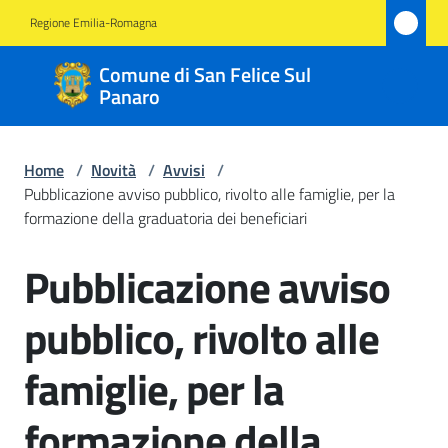
Vai al contenuto
Vai alla navigazione
Vai al footer
Regione Emilia-Romagna
Comune
Comune di San Felice Sul
di San
Panaro
Felice
Sul
Home
/
Novità
/
Avvisi
/
Panaro
Pubblicazione avviso pubblico, rivolto alle famiglie, per la
formazione della graduatoria dei beneficiari
Pubblicazione avviso
Salta al contenuto
Amministrazione
pubblico, rivolto alle
Novità
Menu selezionato
famiglie, per la
Servizi
formazione della
Vivere