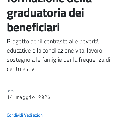
il
graduatoria dei
Comune
beneficiari
Progetto per il contrasto alle povertà 
A
educative e la conciliazione vita-lavoro: 
p
sostegno alle famiglie per la frequenza di 
p
centri estivi                                                            
u
n
t
i
Data
:
S
14 maggio 2026
a
n
Condividi
Vedi azioni
f
e