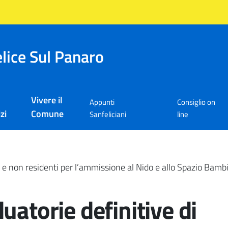
lice Sul Panaro
Vivere il
Appunti
Consiglio on
zi
Comune
Sanfeliciani
line
ti e non residenti per l’ammissione al Nido e allo Spazio Bamb
uatorie definitive di