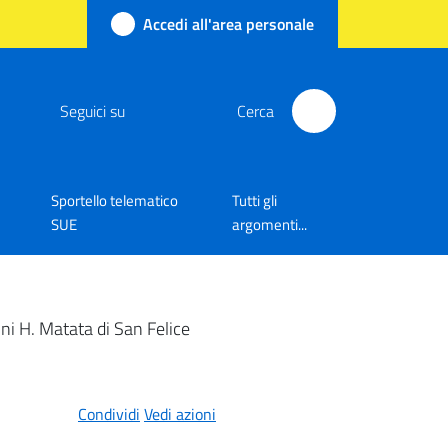
Accedi all'area personale
Seguici su
Cerca
Sportello telematico
Tutti gli
SUE
argomenti...
ini H. Matata di San Felice
Condividi
Vedi azioni