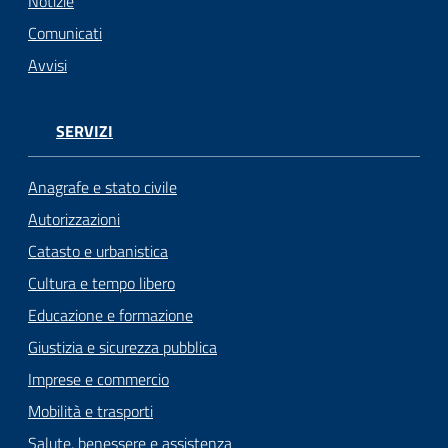
n
Notizie
l
Comunicati
i
Avvisi
n
e
SERVIZI
Sportello
telematico
Anagrafe e stato civile
SUE
Autorizzazioni
Catasto e urbanistica
Tutti
gli
Cultura e tempo libero
argomenti...
Educazione e formazione
Giustizia e sicurezza pubblica
Imprese e commercio
Seguici
Mobilità e trasporti
su
Salute, benessere e assistenza