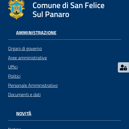
l
Comune di San Felice
i
Sul Panaro
c
i
a
AMMINISTRAZIONE
n
i
Organi di governo
Aree amministrative
C
Uffici
o
n
Politici
s
Personale Amministrativo
i
Documenti e dati
g
l
i
NOVITÀ
o
o