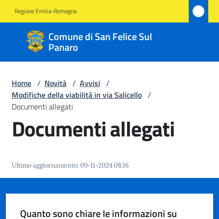
Vai al contenuto
Vai alla navigazione
Vai al footer
Regione Emilia-Romagna
Comune
Comune di San Felice Sul
di San
Panaro
Felice
Sul
Home
/
Novità
/
Avvisi
/
Panaro
Modifiche della viabilità in via Salicello
/
Documenti allegati
Documenti allegati
Amministrazione
Novità
Ultimo aggiornamento
:
09-11-2024 08:16
Menu selezionato
Servizi
Quanto sono chiare le informazioni su
Vivere