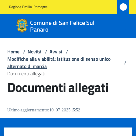
Vai al contenuto
Vai alla navigazione
Vai al footer
Regione Emilia-Romagna
Comune
Comune di San Felice Sul
di San
Panaro
Felice
Sul
Home
/
Novità
/
Avvisi
/
Panaro
Modifiche alla viabilità: istituzione di senso unico
/
alternato di marcia
Documenti allegati
Documenti allegati
Amministrazione
Novità
Menu selezionato
Ultimo aggiornamento
:
10-07-2025 15:52
Servizi
Vivere