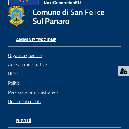
l
i
Comune di San Felice
c
Sul Panaro
i
a
n
AMMINISTRAZIONE
i
Organi di governo
C
Aree amministrative
o
Uffici
n
s
Politici
i
Personale Amministrativo
g
Documenti e dati
l
i
o
NOVITÀ
o