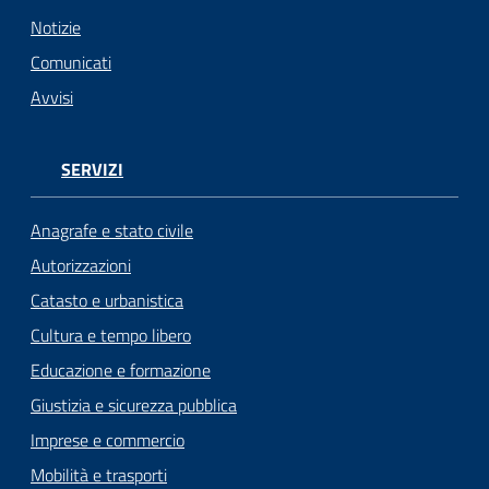
n
l
Notizie
i
Comunicati
n
Avvisi
e
Sportello
SERVIZI
telematico
SUE
Anagrafe e stato civile
Autorizzazioni
Tutti
Catasto e urbanistica
gli
argomenti...
Cultura e tempo libero
Educazione e formazione
Giustizia e sicurezza pubblica
Seguici
Imprese e commercio
su
Mobilità e trasporti