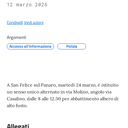
il
12 marzo 2026
Comune
Condividi
Vedi azioni
Argomenti
Accesso all'informazione
Polizia
A
p
p
u
n
t
Contenuto
A San Felice sul Panaro, martedì 24 marzo, è istituito
i
un senso unico alternato in via Molino, angolo via
S
Casalino, dalle 8 alle 12.30 per abbattimento albero di
a
alto fusto.
n
f
e
Allegati