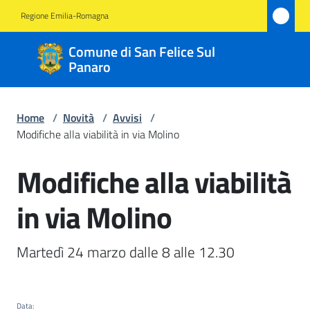
Vai al contenuto
Vai alla navigazione
Vai al footer
Regione Emilia-Romagna
Comune
Comune di San Felice Sul
di San
Panaro
Felice
Sul
Home
/
Novità
/
Avvisi
/
Panaro
Modifiche alla viabilità in via Molino
Modifiche alla viabilità
Salta al contenuto
Amministrazione
in via Molino
Novità
Menu selezionato
Martedì 24 marzo dalle 8 alle 12.30
Servizi
Vivere
Data
: