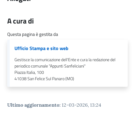
l
i
c
A cura di
i
a
Questa pagina è gestita da
n
i
Ufficio Stampa e sito web
Gestisce la comunicazione dell'Ente e cura la redazione del
C
periodico comunale "Appunti Sanfeliciani"
o
Piazza Italia, 100
n
41038
San Felice Sul Panaro (MO)
s
i
g
Ultimo aggiornamento
:
12-03-2026, 13:24
l
i
o
o