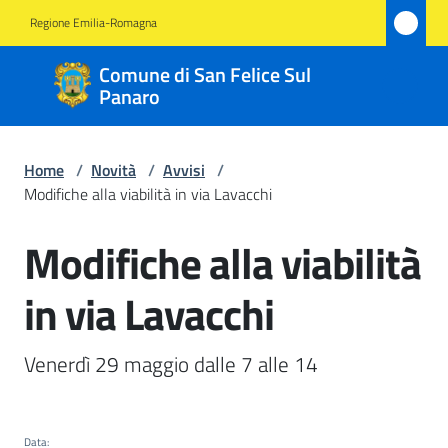
Vai al contenuto
Vai alla navigazione
Vai al footer
Regione Emilia-Romagna
Comune
Comune di San Felice Sul
di San
Panaro
Felice
Sul
Home
/
Novità
/
Avvisi
/
Panaro
Modifiche alla viabilità in via Lavacchi
Modifiche alla viabilità
Salta al contenuto
Amministrazione
in via Lavacchi
Novità
Menu selezionato
Venerdì 29 maggio dalle 7 alle 14
Servizi
Vivere
Data
: