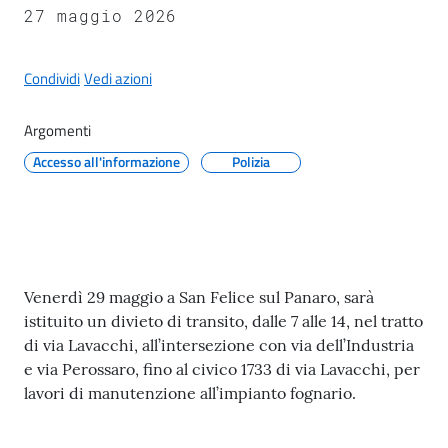
il
27 maggio 2026
Comune
Condividi
Vedi azioni
Argomenti
Accesso all'informazione
Polizia
A
p
p
u
n
t
Contenuto
Venerdì 29 maggio a San Felice sul Panaro, sarà
i
istituito un divieto di transito, dalle 7 alle 14, nel tratto
S
di via Lavacchi, all’intersezione con via dell’Industria
a
e via Perossaro, fino al civico 1733 di via Lavacchi, per
n
lavori di manutenzione all’impianto fognario.
f
e