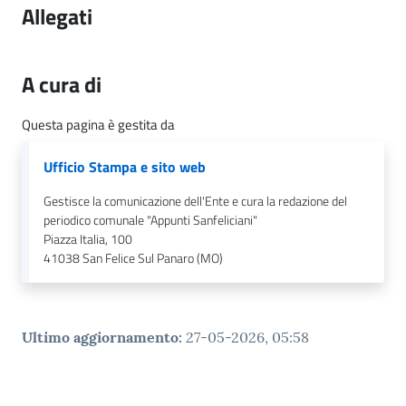
l
Allegati
i
c
i
A cura di
a
n
Questa pagina è gestita da
i
Ufficio Stampa e sito web
C
Gestisce la comunicazione dell'Ente e cura la redazione del
o
periodico comunale "Appunti Sanfeliciani"
n
Piazza Italia, 100
s
41038
San Felice Sul Panaro (MO)
i
g
l
Ultimo aggiornamento
:
27-05-2026, 05:58
i
o
o