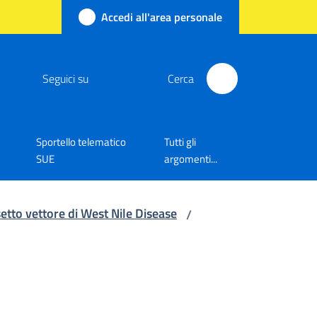
Accedi all'area personale
Seguici su
Cerca
Sportello telematico
Tutti gli
SUE
argomenti...
etto vettore di West Nile Disease
/