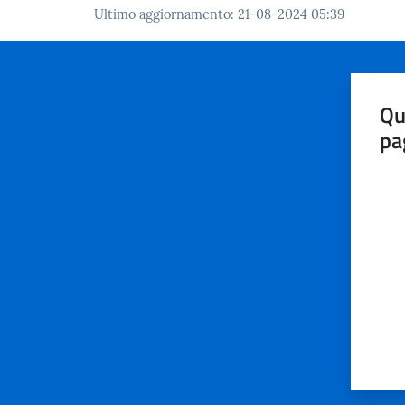
Ultimo aggiornamento
:
21-08-2024 05:39
Qu
pa
Valut