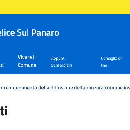
lice Sul Panaro
Vivere il
Appunti
Consiglio on
zi
Comune
Sanfeliciani
line
 di contenimento della diffusione della zanzara comune ins
ti