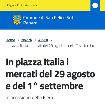
Vai al contenuto
Vai alla navigazione
Vai al footer
Regione Emilia-Romagna
Comune
Comune di San Felice Sul
di San
Panaro
Felice
Sul
Home
/
Novità
/
Avvisi
/
Panaro
In piazza Italia i mercati del 29 agosto e del 1° settembre
In piazza Italia i
Salta al contenuto
Amministrazione
mercati del 29 agosto
Novità
e del 1° settembre
Menu selezionato
Servizi
In occasione della Fiera 
Vivere