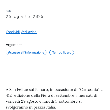
il
Comune
Data
:
26 agosto 2025
Condividi
Vedi azioni
A
Argomenti
p
Accesso all'informazione
Tempo libero
p
u
n
t
i
S
a
Contenuto
A San Felice sul Panaro, in occasione di “Cartoonia” la
n
412° edizione della Fiera di settembre, i mercati di
f
venerdì 29 agosto e lunedì 1° settembre si
e
svolgeranno in piazza Italia.