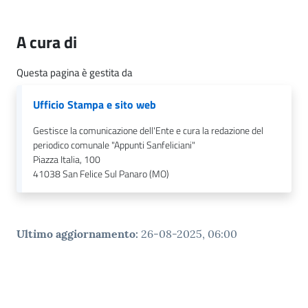
l
i
c
A cura di
i
a
Questa pagina è gestita da
n
i
Ufficio Stampa e sito web
Gestisce la comunicazione dell'Ente e cura la redazione del
C
periodico comunale "Appunti Sanfeliciani"
o
Piazza Italia, 100
41038
San Felice Sul Panaro (MO)
n
s
i
g
Ultimo aggiornamento
:
26-08-2025, 06:00
l
i
o
o