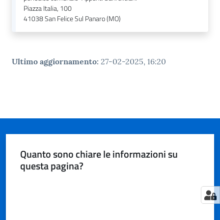
n
Piazza Italia, 100
l
41038
San Felice Sul Panaro (MO)
i
n
e
Ultimo aggiornamento
:
27-02-2025, 16:20
Sportello
telematico
SUE
Tutti
gli
argomenti...
Quanto sono chiare le informazioni su
questa pagina?
Valuta da 1 a 5 stelle
Seguici
su