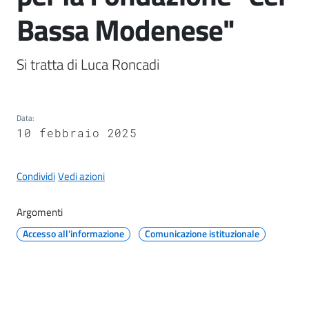
il
Bassa Modenese"
Comune
Si tratta di Luca Roncadi 
A
Data
:
p
10 febbraio 2025
p
u
Condividi
Vedi azioni
n
t
Argomenti
i
S
Accesso all'informazione
Comunicazione istituzionale
a
n
f
e