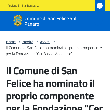
Vai al contenuto
Vai alla navigazione
Vai al footer
Regione Emilia-Romagna
Comune
Comune di San Felice Sul
di San
Panaro
Felice
Sul
Home
/
Novità
/
Avvisi
/
Panaro
Il Comune di San Felice ha nominato il proprio componente
per la Fondazione "Cer Bassa Modenese"
Il Comune di San
Salta al contenuto
Amministrazione
Felice ha nominato il
Novità
Menu selezionato
proprio componente
Servizi
per la Fondazione "Cer
Vivere