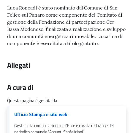
l
Contenuto
Luca Roncadi è stato nominato dal Comune di San
i
Felice sul Panaro come componente del Comitato di
c
gestione della Fondazione di partecipazione Cer
i
Bassa Modenese, finalizzata a realizzazione e sviluppo
a
di una comunità energetica rinnovabile. La carica di
n
componente è esercitata a titolo gratuito.
i
C
Allegati
o
n
s
A cura di
i
g
Questa pagina è gestita da
l
i
Ufficio Stampa e sito web
o
Gestisce la comunicazione dell'Ente e cura la redazione del
o
periodico comunale "Appunti Sanfeliciani"