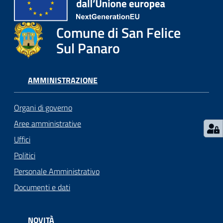
l
i
c
Comune di San Felice
i
Sul Panaro
a
n
i
AMMINISTRAZIONE
C
Organi di governo
o
Aree amministrative
n
Uffici
s
i
Politici
g
Personale Amministrativo
l
Documenti e dati
i
o
o
NOVITÀ