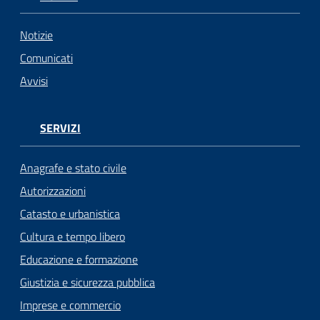
n
l
i
Notizie
n
Comunicati
e
Avvisi
Sportello
telematico
SERVIZI
SUE
Anagrafe e stato civile
Tutti
Autorizzazioni
gli
Catasto e urbanistica
argomenti...
Cultura e tempo libero
Educazione e formazione
Seguici
Giustizia e sicurezza pubblica
su
Imprese e commercio