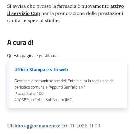
l
Si avvisa che presso la farmacia è nuovamente
attivo
i
il servizio Cup
per la prenotazione delle prestazioni
c
sanitarie specialistiche.
i
a
n
A cura di
i
Questa pagina è gestita da
C
Ufficio Stampa e sito web
o
n
Gestisce la comunicazione dell'Ente e cura la redazione del
s
periodico comunale "Appunti Sanfeliciani"
i
Piazza Italia, 100
g
41038
San Felice Sul Panaro (MO)
l
i
o
Ultimo aggiornamento
:
20-01-2026, 11:03
o