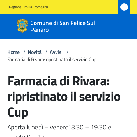
Vai al contenuto
Vai alla navigazione
Vai al footer
Regione Emilia-Romagna
Comune
Comune di San Felice Sul
di San
Panaro
Felice
Sul
Home
/
Novità
/
Avvisi
/
Panaro
Farmacia di Rivara: ripristinato il servizio Cup
Farmacia di Rivara:
Salta al contenuto
Amministrazione
ripristinato il servizio
Novità
Cup
Menu selezionato
Servizi
Aperta lunedì – venerdì 8.30 – 19.30 e 
Vivere
sabato 9 – 13