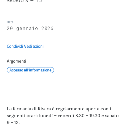
il
Comune
Data
:
20 gennaio 2026
Condividi
Vedi azioni
A
p
Argomenti
p
u
Accesso all'informazione
n
t
i
S
a
Contenuto
La farmacia di Rivara è regolarmente aperta con i
n
seguenti orari: lunedì – venerdì 8.30 – 19.30 e sabato
f
9 – 13.
e