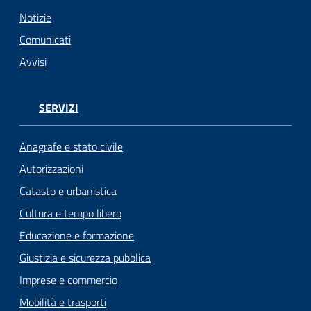
n
l
Notizie
i
Comunicati
n
Avvisi
e
Sportello
SERVIZI
telematico
SUE
Anagrafe e stato civile
Autorizzazioni
Tutti
Catasto e urbanistica
gli
argomenti...
Cultura e tempo libero
Educazione e formazione
Giustizia e sicurezza pubblica
Seguici
Imprese e commercio
su
Mobilità e trasporti