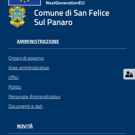
l
i
Comune di San Felice
c
Sul Panaro
i
a
n
AMMINISTRAZIONE
i
Organi di governo
C
Aree amministrative
o
Uffici
n
s
Politici
i
Personale Amministrativo
g
Documenti e dati
l
i
o
NOVITÀ
o