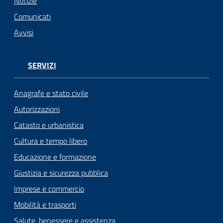
n
Notizie
l
Comunicati
i
Avvisi
n
e
SERVIZI
Sportello
telematico
Anagrafe e stato civile
SUE
Autorizzazioni
Catasto e urbanistica
Tutti
gli
Cultura e tempo libero
argomenti...
Educazione e formazione
Giustizia e sicurezza pubblica
Imprese e commercio
Seguici
Mobilità e trasporti
su
Salute, benessere e assistenza