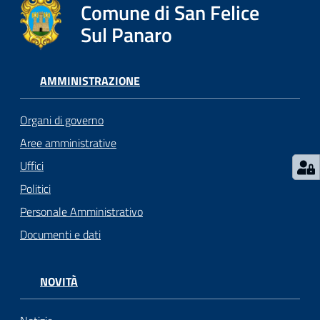
l
Comune di San Felice
i
Sul Panaro
c
i
a
AMMINISTRAZIONE
n
i
Organi di governo
Aree amministrative
C
Uffici
o
n
Politici
s
Personale Amministrativo
i
Documenti e dati
g
l
i
NOVITÀ
o
o