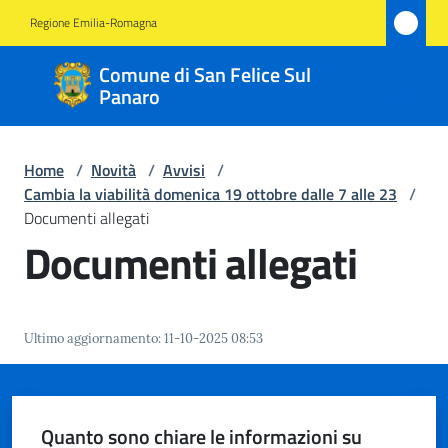
Vai al contenuto
Vai alla navigazione
Vai al footer
Regione Emilia-Romagna
Comune
Comune di San Felice Sul
di San
Panaro
Felice
Sul
Home
/
Novità
/
Avvisi
/
Panaro
Cambia la viabilità domenica 19 ottobre dalle 7 alle 23
/
Documenti allegati
Documenti allegati
Amministrazione
Novità
Ultimo aggiornamento
:
11-10-2025 08:53
Menu selezionato
Servizi
Quanto sono chiare le informazioni su
Vivere