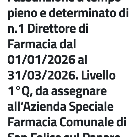
il
pieno e determinato di
Comune
n.1 Direttore di
Farmacia dal
A
01/01/2026 al
p
p
31/03/2026. Livello
u
n
1°Q, da assegnare
t
i
all’Azienda Speciale
S
a
Farmacia Comunale di
n
f
e