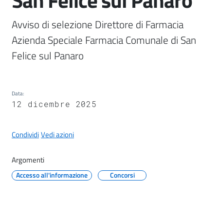
San Felice sul Panaro
l
i
Avviso di selezione Direttore di Farmacia 
c
Azienda Speciale Farmacia Comunale di San 
i
a
Felice sul Panaro
n
i
Data
:
C
12 dicembre 2025
o
n
Condividi
Vedi azioni
s
i
g
Argomenti
l
Accesso all'informazione
Concorsi
i
o
o