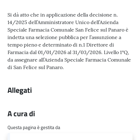
n
l
Contenuto
i
Si dà atto che in applicazione della decisione n.
n
14/2025 dell’Amministratore Unico dell’Azienda
e
Speciale Farmacia Comunale San Felice sul Panaro è
indetta una selezione pubblica per l’assunzione a
tempo pieno e determinato di n.1 Direttore di
Sportello
Farmacia dal 01/01/2026 al 31/03/2026. Livello 1°Q,
telematico
da assegnare all’Azienda Speciale Farmacia Comunale
SUE
di San Felice sul Panaro.
Tutti
gli
Allegati
argomenti...
A cura di
Seguici
Questa pagina è gestita da
su