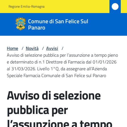
Vai al contenuto
Vai alla navigazione
Vai al footer
Regione Emilia-Romagna
Comune
Comune di San Felice Sul
di San
Panaro
Felice
Sul
Home
/
Novità
/
Avvisi
/
Panaro
Avviso di selezione pubblica per l’assunzione a tempo pieno
e determinato di n.1 Direttore di Farmacia dal 01/01/2026
al 31/03/2026. Livello 1°Q, da assegnare all’Azienda
Speciale Farmacia Comunale di San Felice sul Panaro
Amministrazione
Avviso di selezione
Salta al contenuto
Novità
Menu selezionato
pubblica per
Servizi
l’assunzione a tempo
Vivere