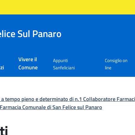
lice Sul Panaro
Vivere il
Appunti
Consiglio on
zi
Comune
Sanfeliciani
line
ne a tempo pieno e determinato di n.1 Collaboratore Farma
e Farmacia Comunale di San Felice sul Panaro
ti