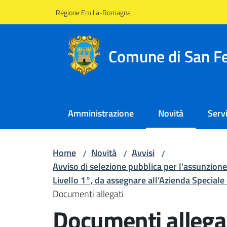
Vai al contenuto
Vai alla navigazione
Vai al footer
Regione Emilia-Romagna
Comune di San Fe
Amministrazione
Novità
Servi
Menu selezionato
Home
Novità
Avvisi
/
/
/
Avviso di selezione pubblica per l’assunzio
Livello 1°, da assegnare all’Azienda Special
Documenti allegati
Documenti allega