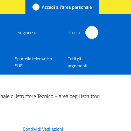
Accedi all'area personale
Seguici su
Cerca
Sportello telematico
Tutti gli
SUE
argomenti...
le di Istruttore Tecnico – area degli istruttori
Condividi
Vedi azioni