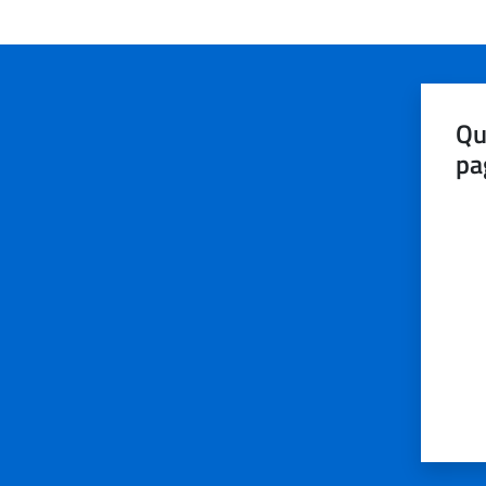
Qu
pa
Valut