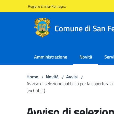
Vai al contenuto
Vai alla navigazione
Vai al footer
Regione Emilia-Romagna
Comune di San Fe
Amministrazione
Novità
Servi
Menu selezionato
Home
Novità
Avvisi
/
/
/
Avviso di selezione pubblica per la copertura a 
(ex Cat. C)
Salta al contenuto
Avviso di selezion