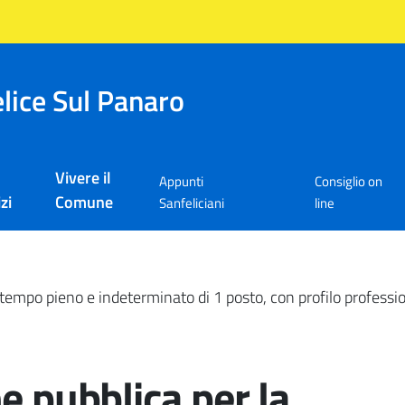
lice Sul Panaro
Vivere il
Appunti
Consiglio on
zi
Comune
Sanfeliciani
line
tempo pieno e indeterminato di 1 posto, con profilo professiona
e pubblica per la