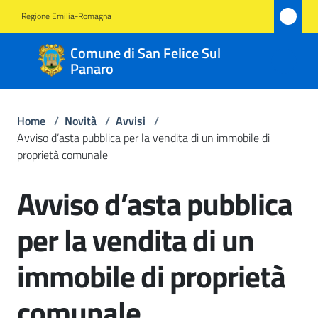
Vai al contenuto
Vai alla navigazione
Vai al footer
Regione Emilia-Romagna
Comune
Comune di San Felice Sul
di San
Panaro
Felice
Sul
Home
/
Novità
/
Avvisi
/
Panaro
Avviso d’asta pubblica per la vendita di un immobile di
proprietà comunale
Avviso d’asta pubblica
Salta al contenuto
Amministrazione
per la vendita di un
Novità
Menu selezionato
immobile di proprietà
Servizi
comunale
Vivere