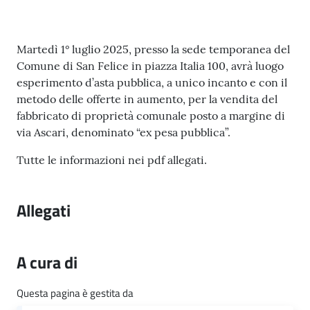
l
i
c
Contenuto
Martedì 1° luglio 2025, presso la sede temporanea del
i
Comune di San Felice in piazza Italia 100, avrà luogo
a
esperimento d’asta pubblica, a unico incanto e con il
n
metodo delle offerte in aumento, per la vendita del
i
fabbricato di proprietà comunale posto a margine di
via Ascari, denominato “ex pesa pubblica”.
C
o
Tutte le informazioni nei pdf allegati.
n
s
Allegati
i
g
l
A cura di
i
o
Questa pagina è gestita da
o