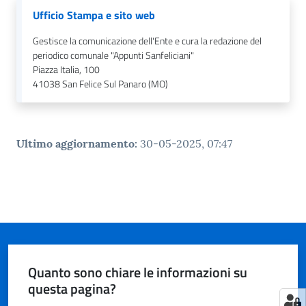
n
Ufficio Stampa e sito web
l
i
Gestisce la comunicazione dell'Ente e cura la redazione del
n
periodico comunale "Appunti Sanfeliciani"
e
Piazza Italia, 100
41038
San Felice Sul Panaro (MO)
Sportello
telematico
SUE
Ultimo aggiornamento
:
30-05-2025, 07:47
Tutti
gli
argomenti...
Seguici
Quanto sono chiare le informazioni su
su
questa pagina?