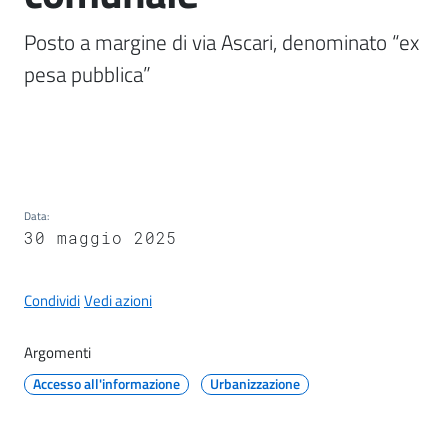
il
Posto a margine di via Ascari, denominato “ex 
Comune
pesa pubblica”

A
p
p
Data
:
u
30 maggio 2025
n
t
Condividi
Vedi azioni
i
S
Argomenti
a
n
Accesso all'informazione
Urbanizzazione
f
e