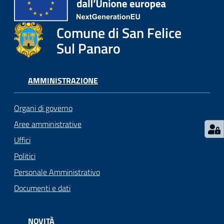
l
i
c
Comune di San Felice
i
Sul Panaro
a
n
i
AMMINISTRAZIONE
C
Organi di governo
o
Aree amministrative
n
Uffici
s
i
Politici
g
Personale Amministrativo
l
Documenti e dati
i
o
o
NOVITÀ