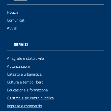
n
l
i
Notizie
n
Comunicati
e
Avvisi
Sportello
telematico
SERVIZI
SUE
Anagrafe e stato civile
Tutti
Autorizzazioni
gli
Catasto e urbanistica
argomenti...
Cultura e tempo libero
Educazione e formazione
Seguici
Giustizia e sicurezza pubblica
su
Imprese e commercio