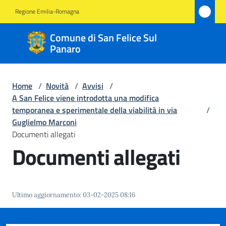
Vai al contenuto
Vai alla navigazione
Vai al footer
Regione Emilia-Romagna
Comune
Comune di San Felice Sul
di San
Panaro
Felice
Sul
Home
/
Novità
/
Avvisi
/
Panaro
A San Felice viene introdotta una modifica
temporanea e sperimentale della viabilità in via
/
Guglielmo Marconi
Documenti allegati
Amministrazione
Documenti allegati
Novità
Menu selezionato
Servizi
Ultimo aggiornamento
:
03-02-2025 08:16
Vivere