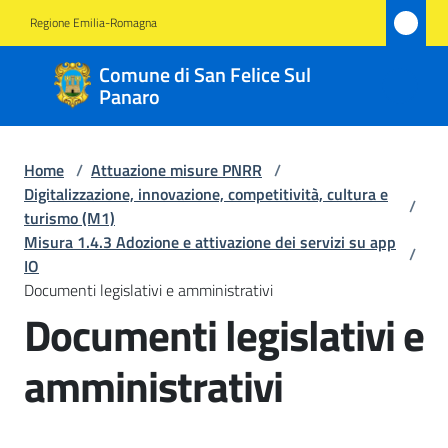
Vai al contenuto
Vai alla navigazione
Vai al footer
Regione Emilia-Romagna
Comune
Comune di San Felice Sul
di San
Panaro
Felice
Sul
Home
/
Attuazione misure PNRR
/
Panaro
Digitalizzazione, innovazione, competitività, cultura e
/
turismo (M1)
Misura 1.4.3 Adozione e attivazione dei servizi su app
/
IO
Amministrazione
Documenti legislativi e amministrativi
Documenti legislativi e
Novità
amministrativi
Servizi
Vivere