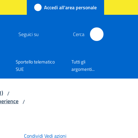
Accedi all'area personale
Seguici su
Cerca
Sportello telematico
Tutti gli
SUE
argomenti...
1)
/
xperience
/
Condividi
Vedi azioni