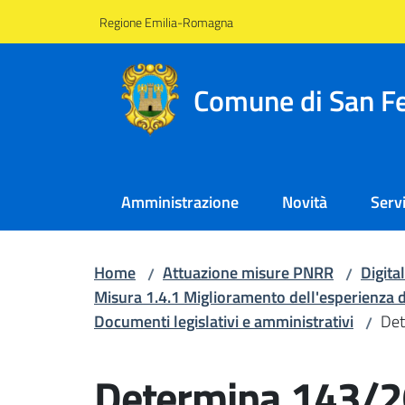
Vai al contenuto
Vai alla navigazione
Vai al footer
Regione Emilia-Romagna
Comune di San Fe
Amministrazione
Novità
Servi
Home
Attuazione misure PNRR
Digita
/
/
Misura 1.4.1 Miglioramento dell'esperienza d'us
Documenti legislativi e amministrativi
Det
/
Salta al contenuto
Determina 143/