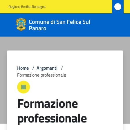
Vai al contenuto
Vai alla navigazione
Vai al footer
Regione Emilia-Romagna
Comune
Comune di San Felice Sul
di San
Panaro
Felice
Sul
Panaro
Home
/
Argomenti
/
Formazione professionale
Amministrazione
Novità
Formazione
Servizi
professionale
Vivere