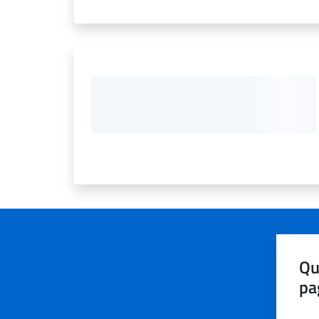
Qu
pa
Valut