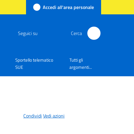
Accedi all'area personale
Seguici su
Cerca
Sportello telematico
Tutti gli
SUE
argomenti...
Condividi
Vedi azioni