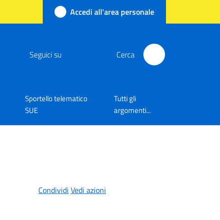
Accedi all'area personale
Seguici su
Cerca
Sportello telematico
Tutti gli
SUE
argomenti...
Condividi
Vedi azioni