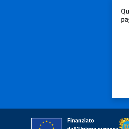
Qu
pa
Valut