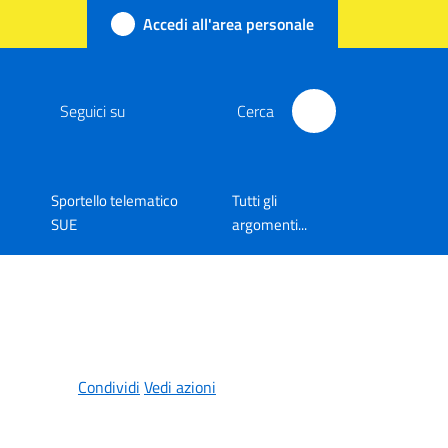
Accedi all'area personale
Seguici su
Cerca
Sportello telematico
Tutti gli
SUE
argomenti...
Condividi
Vedi azioni