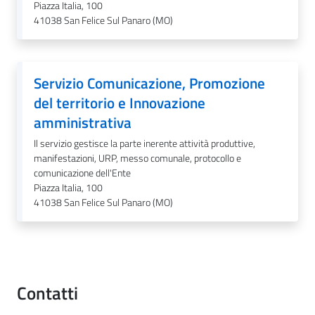
l
Piazza Italia, 100
41038
San Felice Sul Panaro (MO)
i
c
i
a
Servizio Comunicazione, Promozione
n
del territorio e Innovazione
i
amministrativa
Il servizio gestisce la parte inerente attività produttive,
C
manifestazioni, URP, messo comunale, protocollo e
o
comunicazione dell'Ente
n
Piazza Italia, 100
s
41038
San Felice Sul Panaro (MO)
i
g
l
i
o
Contatti
o