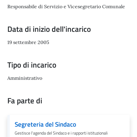
il
Responsabile di Servizio e Vicesegretario Comunale
Comune
Data di inizio dell'incarico
19 settembre 2005
A
p
Tipo di incarico
p
u
Amministrativo
n
t
i
Fa parte di
S
a
n
Segreteria del Sindaco
f
e
Gestisce l'agenda del Sindaco e i rapporti istituzionali