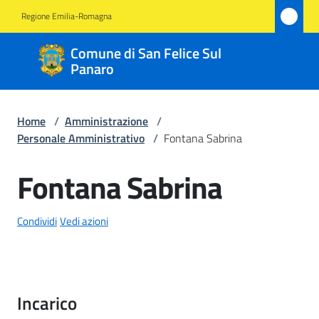
Vai al contenuto
Vai alla navigazione
Vai al footer
Regione Emilia-Romagna
Comune
Comune di San Felice Sul
di San
Panaro
Felice
Sul
Home
/
Amministrazione
/
Panaro
Personale Amministrativo
/
Fontana Sabrina
Fontana Sabrina
Salta al contenuto
Amministrazione
Menu selezionato
Condividi
Vedi azioni
Novità
Servizi
Incarico
Vivere