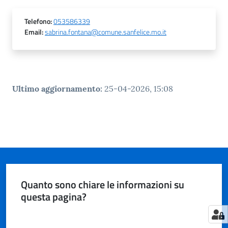
n
l
Telefono
:
053586339
i
Email
:
sabrina.fontana@comune.sanfelice.mo.it
n
e
Sportello
Ultimo aggiornamento
:
25-04-2026, 15:08
telematico
SUE
Tutti
gli
argomenti...
Quanto sono chiare le informazioni su
questa pagina?
Seguici
su
Valuta da 1 a 5 stelle