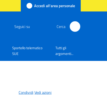
Accedi all'area personale
Seguici su
Cerca
Sportello telematico
Tutti gli
SUE
argomenti...
Condividi
Vedi azioni