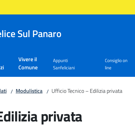
lice Sul Panaro
Vivere il
Appunti
Consiglio on
zi
Comune
Sanfeliciani
line
ati
Modulistica
Ufficio Tecnico – Edilizia privata
/
/
Edilizia privata