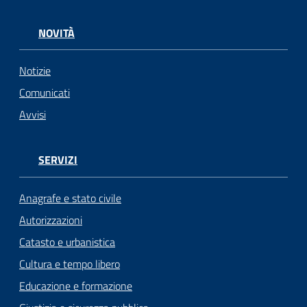
n
l
NOVITÀ
i
n
e
Notizie
Comunicati
Sportello
Avvisi
telematico
SUE
SERVIZI
Tutti
gli
Anagrafe e stato civile
argomenti...
Autorizzazioni
Catasto e urbanistica
Cultura e tempo libero
Seguici
Educazione e formazione
su