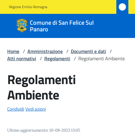
Vai al contenuto
Vai alla navigazione
Vai al footer
Regione Emilia-Romagna
Comune
Comune di San Felice Sul
di San
Panaro
Felice
Sul
Home
/
Amministrazione
/
Documenti e dati
/
Panaro
Atti normativi
/
Regolamenti
/
Regolamenti Ambiente
Regolamenti
Amministrazione
Ambiente
Menu selezionato
Novità
Condividi
Vedi azioni
Servizi
Ultimo aggiornamento
:
10-08-2023 13:05
Vivere