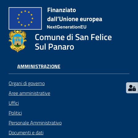
l
i
c
i
a
Comune di San Felice
n
Sul Panaro
i
C
AMMINISTRAZIONE
o
n
Organi di governo
s
Aree amministrative
i
g
Uffici
l
Politici
i
Personale Amministrativo
o
o
Documenti e dati