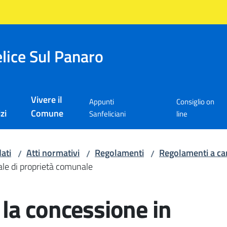
lice Sul Panaro
Vivere il
Appunti
Consiglio on
zi
Comune
Sanfeliciani
line
ati
Atti normativi
Regolamenti
Regolamenti a ca
/
/
/
ale di proprietà comunale
la concessione in