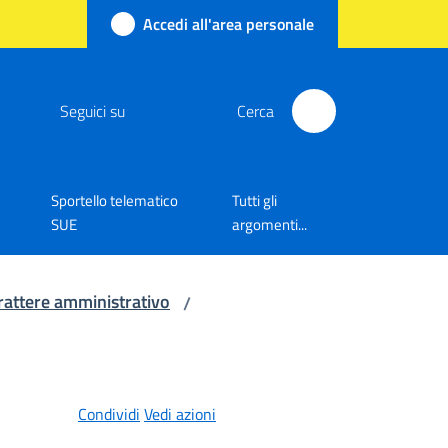
Accedi all'area personale
Seguici su
Cerca
Sportello telematico
Tutti gli
SUE
argomenti...
rattere amministrativo
/
Condividi
Vedi azioni