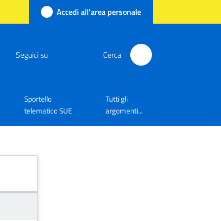
Accedi all'area personale
Seguici su
Cerca
Sportello
Tutti gli
telematico SUE
argomenti...